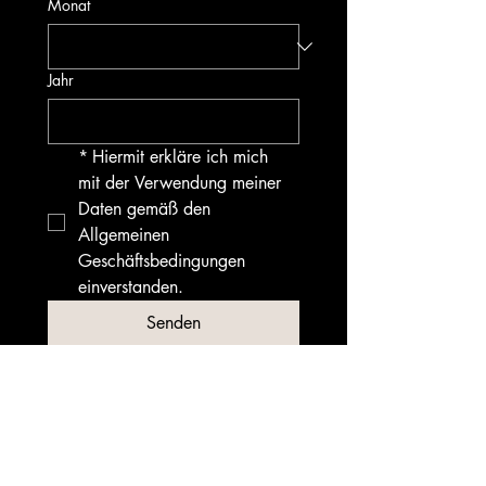
Monat
Jahr
*
Hiermit erkläre ich mich 
mit der Verwendung meiner 
Daten gemäß den 
Allgemeinen 
Geschäftsbedingungen 
einverstanden.
Senden
Sie haben Fragen zu unseren
Ladenbaulösungen, interessieren
sich für die vielseitigen Möglichkeiten