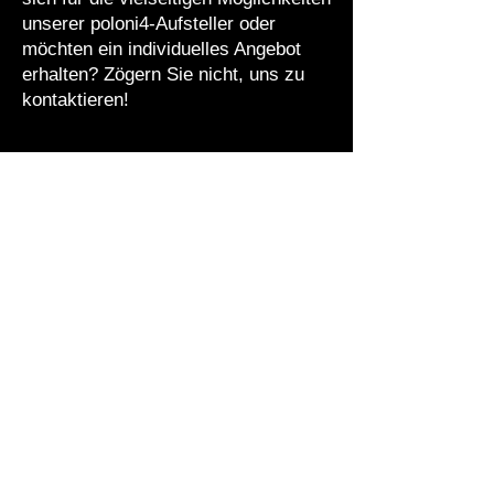
unserer poloni4-Aufsteller oder
möchten ein individuelles Angebot
erhalten? Zögern Sie nicht, uns zu
kontaktieren!
Allgemeine Geschäftsbedingungen
Datenschutzerklärung
Impressum
Rückerstattungsrichtlinie
Versandrichtlinie
Widerrufsformular
Widerrufsrecht
01445 Radebeul,
Deutschland
info@richter-ladenbau.de
+49 (0) 351 8015205