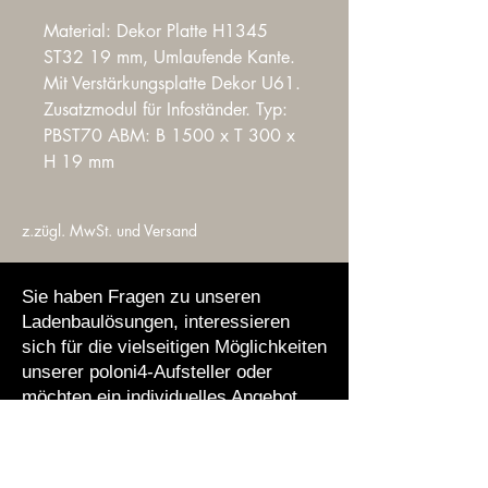
Material: Dekor Platte H1345 
ST32 19 mm, Umlaufende Kante. 
Mit Verstärkungsplatte Dekor U61. 
Zusatzmodul für Infoständer. Typ: 
PBST70 ABM: B 1500 x T 300 x 
H 19 mm
z.zügl. MwSt. und Versand
Sie haben Fragen zu unseren
Ladenbaulösungen, interessieren
sich für die vielseitigen Möglichkeiten
unserer poloni4-Aufsteller oder
möchten ein individuelles Angebot
erhalten? Zögern Sie nicht, uns zu
kontaktieren!