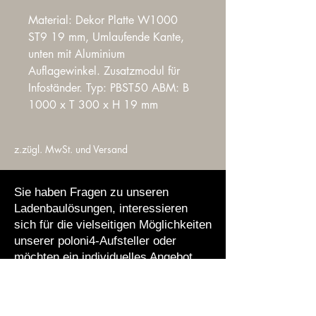
Material: Dekor Platte W1000 
ST9 19 mm, Umlaufende Kante, 
unten mit Aluminium 
Auflagewinkel. Zusatzmodul für 
Infoständer. Typ: PBST50 ABM: B 
1000 x T 300 x H 19 mm
z.zügl. MwSt. und Versand
Sie haben Fragen zu unseren
Ladenbaulösungen, interessieren
sich für die vielseitigen Möglichkeiten
unserer poloni4-Aufsteller oder
möchten ein individuelles Angebot
erhalten? Zögern Sie nicht, uns zu
kontaktieren!