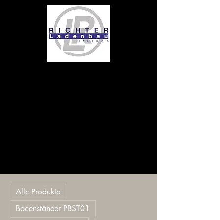
pyloni4
Alle Produkte
Bodenständer PBST01